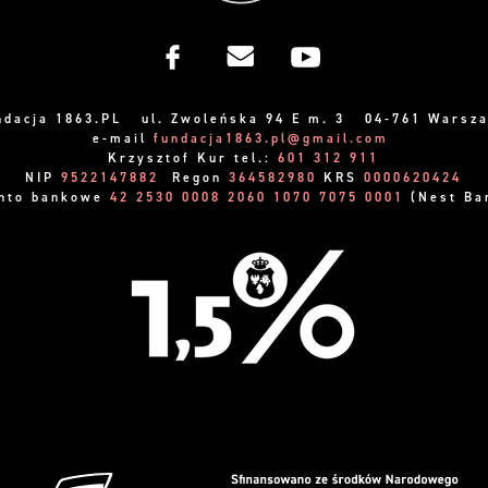
ndacja 1863.PL ul. Zwoleńska 94 E m. 3 04-761 Warsz
e-mail
fundacja1863.pl@gmail.com
Krzysztof Kur tel.:
601 312 911
NIP
9522147882
Regon
364582980
KRS
0000620424
nto bankowe
42 2530 0008 2060 1070 7075 0001
(Nest Ba