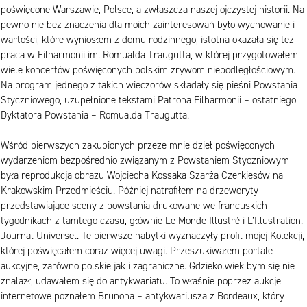
poświęcone Warszawie, Polsce, a zwłaszcza naszej ojczystej historii. Na
pewno nie bez znaczenia dla moich zainteresowań było wychowanie i
wartości, które wyniosłem z domu rodzinnego; istotna okazała się też
praca w Filharmonii im. Romualda Traugutta, w której przygotowałem
wiele koncertów poświęconych polskim zrywom niepodległościowym.
Na program jednego z takich wieczorów składały się pieśni Powstania
Styczniowego, uzupełnione tekstami Patrona Filharmonii – ostatniego
Dyktatora Powstania – Romualda Traugutta.
Wśród pierwszych zakupionych przeze mnie dzieł poświęconych
wydarzeniom bezpośrednio związanym z Powstaniem Styczniowym
była reprodukcja obrazu Wojciecha Kossaka Szarża Czerkiesów na
Krakowskim Przedmieściu. Później natrafiłem na drzeworyty
przedstawiające sceny z powstania drukowane we francuskich
tygodnikach z tamtego czasu, głównie Le Monde Illustré i L’Illustration.
Journal Universel. Te pierwsze nabytki wyznaczyły profil mojej Kolekcji,
której poświęcałem coraz więcej uwagi. Przeszukiwałem portale
aukcyjne, zarówno polskie jak i zagraniczne. Gdziekolwiek bym się nie
znalazł, udawałem się do antykwariatu. To właśnie poprzez aukcje
internetowe poznałem Brunona – antykwariusza z Bordeaux, który