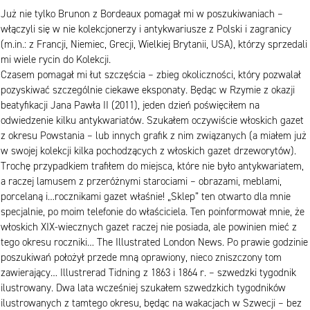
Już nie tylko Brunon z Bordeaux pomagał mi w poszukiwaniach –
włączyli się w nie kolekcjonerzy i antykwariusze z Polski i zagranicy
(m.in.: z Francji, Niemiec, Grecji, Wielkiej Brytanii, USA), którzy sprzedali
mi wiele rycin do Kolekcji.
Czasem pomagał mi łut szczęścia – zbieg okoliczności, który pozwalał
pozyskiwać szczególnie ciekawe eksponaty. Będąc w Rzymie z okazji
beatyfikacji Jana Pawła II (2011), jeden dzień poświęciłem na
odwiedzenie kilku antykwariatów. Szukałem oczywiście włoskich gazet
z okresu Powstania – lub innych grafik z nim związanych (a miałem już
w swojej kolekcji kilka pochodzących z włoskich gazet drzeworytów).
Trochę przypadkiem trafiłem do miejsca, które nie było antykwariatem,
a raczej lamusem z przeróżnymi starociami – obrazami, meblami,
porcelaną i…rocznikami gazet właśnie! „Sklep” ten otwarto dla mnie
specjalnie, po moim telefonie do właściciela. Ten poinformował mnie, że
włoskich XIX-wiecznych gazet raczej nie posiada, ale powinien mieć z
tego okresu roczniki… The Illustrated London News. Po prawie godzinie
poszukiwań położył przede mną oprawiony, nieco zniszczony tom
zawierający… Illustrerad Tidning z 1863 i 1864 r. – szwedzki tygodnik
ilustrowany. Dwa lata wcześniej szukałem szwedzkich tygodników
ilustrowanych z tamtego okresu, będąc na wakacjach w Szwecji – bez