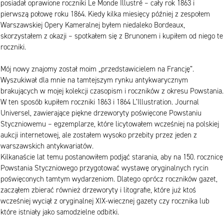
posiadał oprawione roczniki Le Monde Illustré – cały rok 1863 i
pierwszą połowę roku 1864. Kiedy kilka miesięcy później z zespołem
Warszawskiej Opery Kameralnej byłem niedaleko Bordeaux,
skorzystałem z okazji – spotkałem się z Brunonem i kupiłem od niego te
roczniki.
Mój nowy znajomy został moim „przedstawicielem na Francję”.
Wyszukiwał dla mnie na tamtejszym rynku antykwarycznym
brakujących w mojej kolekcji czasopism i roczników z okresu Powstania.
W ten sposób kupiłem roczniki 1863 i 1864 L’Illustration. Journal
Universel, zawierające piękne drzeworyty poświęcone Powstaniu
Styczniowemu – egzemplarze, które licytowałem wcześniej na polskiej
aukcji internetowej, ale zostałem wysoko przebity przez jeden z
warszawskich antykwariatów.
Kilkanaście lat temu postanowiłem podjąć starania, aby na 150. rocznicę
Powstania Styczniowego przygotować wystawę oryginalnych rycin
poświęconych tamtym wydarzeniom. Dlatego oprócz roczników gazet,
zacząłem zbierać również drzeworyty i litografie, które już ktoś
wcześniej wyciął z oryginalnej XIX-wiecznej gazety czy rocznika lub
które istniały jako samodzielne odbitki.