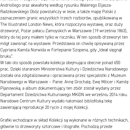
Andriollego oraz akwafortę według rysunku Walerego Eljasza-
Radzikowskiego Obóz powstańczy w lesie, a także mapę Polski z
zaznaczeniem granic wszystkich trzech rozbiorów, opublikowaną w
The Illustrated London News, która rozpoczyna wystawę, oraz duży
drzeworyt, Pożar pałacu Zamoyskich w Warszawie (19 września 1863),
który do tej pory miałem tylko w roczniku. W ten sposób drzeworyt ten
mógł zawisnąć na wystawie. Przedstawia on chwilę opisywaną przez
Cypriana Kamila Norwida w Fortepianie Szopena, gdy „Ideał sięgnął
bruku”.
W taki oto sposób powstała kolekcja obejmująca obecnie ponad 650
prac. Dzięki staraniom Ministerstwa Kultury i Dziedzictwa Narodowego
została ona zdigitalizowana i opracowana przez specjalistki z Muzeum
Narodowego w Warszawie – Panie: Annę Grochalę, Ewę Milicer i Kamilę
Pijanowską, a album dokumentujący ten zbiór został wydany przez
Departament Dziedzictwa Kulturowego MKiDN we wrześniu 2014 roku.
Narodowe Centrum Kultury wydało natomiast bibliofilską tekę
zawierającą reprodukcje 20 rycin z mojej Kolekcji.
Grafiki wchodzące w skład Kolekcji są wykonane w różnych technikach,
głównie to drzeworyty sztorcowe i litografie. Pochodzą przede