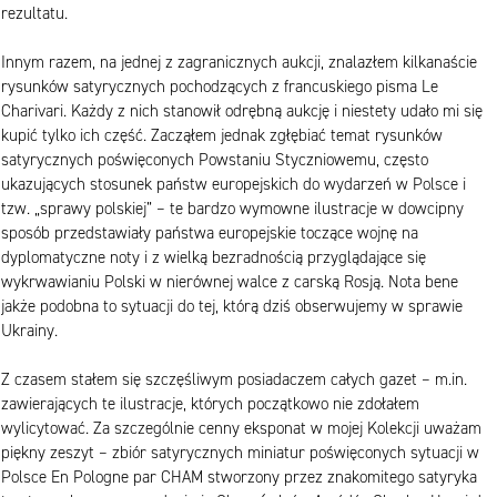
rezultatu.
Innym razem, na jednej z zagranicznych aukcji, znalazłem kilkanaście
rysunków satyrycznych pochodzących z francuskiego pisma Le
Charivari. Każdy z nich stanowił odrębną aukcję i niestety udało mi się
kupić tylko ich część. Zacząłem jednak zgłębiać temat rysunków
satyrycznych poświęconych Powstaniu Styczniowemu, często
ukazujących stosunek państw europejskich do wydarzeń w Polsce i
tzw. „sprawy polskiej” – te bardzo wymowne ilustracje w dowcipny
sposób przedstawiały państwa europejskie toczące wojnę na
dyplomatyczne noty i z wielką bezradnością przyglądające się
wykrwawianiu Polski w nierównej walce z carską Rosją. Nota bene
jakże podobna to sytuacji do tej, którą dziś obserwujemy w sprawie
Ukrainy.
Z czasem stałem się szczęśliwym posiadaczem całych gazet – m.in.
zawierających te ilustracje, których początkowo nie zdołałem
wylicytować. Za szczególnie cenny eksponat w mojej Kolekcji uważam
piękny zeszyt – zbiór satyrycznych miniatur poświęconych sytuacji w
Polsce En Pologne par CHAM stworzony przez znakomitego satyryka