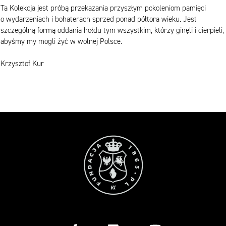
Ta Kolekcja jest próbą przekazania przyszłym pokoleniom pamięci
o wydarzeniach i bohaterach sprzed ponad półtora wieku. Jest
szczególną formą oddania hołdu tym wszystkim, którzy ginęli i cierpieli,
abyśmy my mogli żyć w wolnej Polsce.
Krzysztof Kur