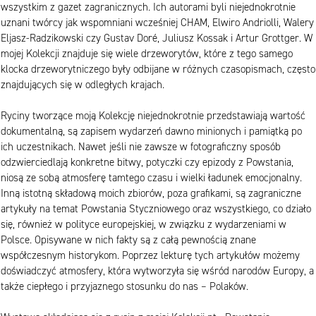
wszystkim z gazet zagranicznych. Ich autorami byli niejednokrotnie
uznani twórcy jak wspomniani wcześniej CHAM, Elwiro Andriolli, Walery
Eljasz-Radzikowski czy Gustav Doré, Juliusz Kossak i Artur Grottger. W
mojej Kolekcji znajduje się wiele drzeworytów, które z tego samego
klocka drzeworytniczego były odbijane w różnych czasopismach, często
znajdujących się w odległych krajach.
Ryciny tworzące moją Kolekcję niejednokrotnie przedstawiają wartość
dokumentalną, są zapisem wydarzeń dawno minionych i pamiątką po
ich uczestnikach. Nawet jeśli nie zawsze w fotograficzny sposób
odzwierciedlają konkretne bitwy, potyczki czy epizody z Powstania,
niosą ze sobą atmosferę tamtego czasu i wielki ładunek emocjonalny.
Inną istotną składową moich zbiorów, poza grafikami, są zagraniczne
artykuły na temat Powstania Styczniowego oraz wszystkiego, co działo
się, również w polityce europejskiej, w związku z wydarzeniami w
Polsce. Opisywane w nich fakty są z całą pewnością znane
współczesnym historykom. Poprzez lekturę tych artykułów możemy
doświadczyć atmosfery, która wytworzyła się wśród narodów Europy, a
także ciepłego i przyjaznego stosunku do nas – Polaków.