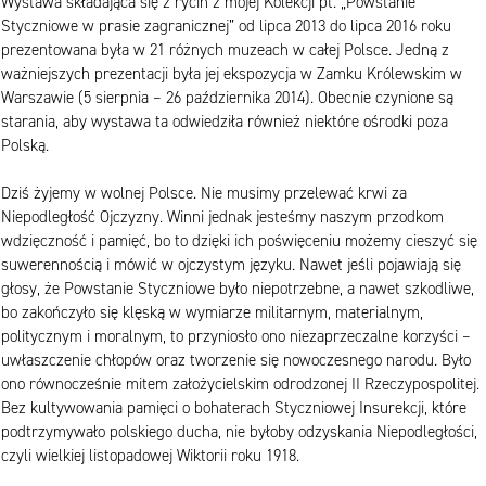
Wystawa składająca się z rycin z mojej Kolekcji pt. „Powstanie
Styczniowe w prasie zagranicznej” od lipca 2013 do lipca 2016 roku
prezentowana była w 21 różnych muzeach w całej Polsce. Jedną z
ważniejszych prezentacji była jej ekspozycja w Zamku Królewskim w
Warszawie (5 sierpnia – 26 października 2014). Obecnie czynione są
starania, aby wystawa ta odwiedziła również niektóre ośrodki poza
Polską.
Dziś żyjemy w wolnej Polsce. Nie musimy przelewać krwi za
Niepodległość Ojczyzny. Winni jednak jesteśmy naszym przodkom
wdzięczność i pamięć, bo to dzięki ich poświęceniu możemy cieszyć się
suwerennością i mówić w ojczystym języku. Nawet jeśli pojawiają się
głosy, że Powstanie Styczniowe było niepotrzebne, a nawet szkodliwe,
bo zakończyło się klęską w wymiarze militarnym, materialnym,
politycznym i moralnym, to przyniosło ono niezaprzeczalne korzyści –
uwłaszczenie chłopów oraz tworzenie się nowoczesnego narodu. Było
ono równocześnie mitem założycielskim odrodzonej II Rzeczypospolitej.
Bez kultywowania pamięci o bohaterach Styczniowej Insurekcji, które
podtrzymywało polskiego ducha, nie byłoby odzyskania Niepodległości,
czyli wielkiej listopadowej Wiktorii roku 1918.