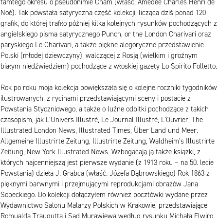
tamtego okresu o pseudonimie Cham (właśc. Amédée Charles Henri de
Noé). Tak powstała satyryczna część kolekcji, licząca dziś ponad 120
grafik, do której trafiło później kilka kolejnych rysunków pochodzących z
angielskiego pisma satyrycznego Punch, or the London Charivari oraz
paryskiego Le Charivari, a także piękne alegoryczne przedstawienie
Polski (młodej dziewczyny), walczącej z Rosją (wielkim i groźnym
białym niedźwiedziem) pochodzące z włoskiej gazety Lo Spirito Folletto.
Rok po roku moja kolekcja powiększała się o kolejne roczniki tygodników
ilustrowanych, z rycinami przedstawiającymi sceny i postacie z
Powstania Styczniowego, a także o luźne odbitki pochodzące z takich
czasopism, jak L’Univers Illustré, Le Journal Illustré, L’Ouvrier, The
Illustrated London News, Illustrated Times, Über Land und Meer.
Allgemeine Illustrirte Zeitung, Illustrirte Zeitung, Waldheim’s Illustrirte
Zeitung, New York Illustrated News. Wzbogacają ją także książki, z
których najcenniejszą jest pierwsze wydanie (z 1913 roku – na 50. lecie
Powstania) dzieła J. Grabca (właść. Józefa Dąbrowskiego) Rok 1863 z
pięknymi barwnymi i przejmującymi reprodukcjami obrazów Jana
Sobeckiego. Do kolekcji dołączyłem również pocztówki wydane przez
Wydawnictwo Salonu Malarzy Polskich w Krakowie, przedstawiające
Romualda Traugutta i Sąd Murawiewa według rysunku Michała Elwiro