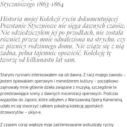
Styczniowego 1863-1864
Historia mojej Kolekcji rycin dokumentującej
Powstanie Styczniowe nie sięga dawnych czasów.
Nie odziedziczyłem jej po przodkach, nie została
również przeze mnie odnaleziona na strychu, czy
w piwnicy rodzinnego domu. Nie wiąże się z nią
żadna, pełna tajemnic opowieść. Kolekcję tę
tworzę od kilkunastu lat sam.
Starymi rycinami interesowałem się od dawna. Z racji mojego zawodu –
jestem śpiewakiem operowym i menedżerem kultury – początkowo
zajmowały mnie głównie dzieła związane z muzyką, szczególnie te
przedstawiające sceny z dawnych inscenizacji operowych. Podczas
wyjazdów do Japonii, które odbyłem z Warszawską Operą Kameralną,
udało mi się stworzyć całkiem pokaźną kolekcję japońskich
drzeworytów – ukiyo-e.
Z czasem coraz większe moje zainteresowanie wzbudzały ryciny