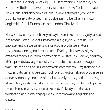
Illustrerad Tidning
; włoskiej –
L’Illustrazione Universale, Lo
Spirito Folletto
, a nawet amerykańskiej –
New York Illustrated
News
. Nie zabrakło również rysunków satyrycznych, które
publikowane były przez francuskie pismo
Le Charivari
, czy
angielskie
Fun
i
Punch
,
or the London Charivari
.
Na wystawie, poza nielicznymi wyjątkami, został przyjęty układ
prezentacji według dat ukazywania się rycin w prasie. Nie
zawsze jest on tożsamy z chronologią wydarzeń, które
przedstawione są na ilustracjach. Ryciny ukazywały się w
czasopismach z dużym opóźnieniem w stosunku do wypadków,
które przedstawiały, co jest zrozumiałe, biorąc pod uwagę
warunki techniczne XIX-wiecznych wydawców. Częstokroć nie
można było ustalić bez żadnych wątpliwości, jakiego wydarzenia
dotyczy dana rycina, ale niemal w każdym przypadku dało się
stwierdzić, kiedy określona grafika ukazała się na łamach prasy.
Dzięki temu mamy szansę prześledzić, kiedy i o których
wydarzeniach z walczącej Polski informowały zagraniczne
gazety.