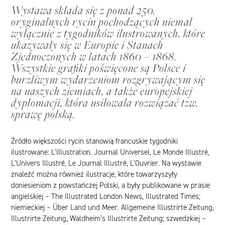
Wystawa składa się z ponad 250.
oryginalnych rycin pochodzących niemal
wyłącznie z tygodników ilustrowanych, które
ukazywały się w Europie i Stanach
Zjednoczonych w latach 1860 – 1868.
Wszystkie grafiki poświęcone są Polsce i
burzliwym wydarzeniom rozgrywającym się
na naszych ziemiach, a także europejskiej
dyplomacji, która usiłowała rozwiązać tzw.
sprawę polską.
Źródło większości rycin stanowią francuskie tygodniki
ilustrowane:
L’Illustration
.
Journal Universel, Le Monde Illustré,
L’Univers Illustré, Le Journal Illustré, L’Ouvrier
. Na wystawie
znaleźć można również ilustracje, które towarzyszyły
doniesieniom z powstańczej Polski, a były publikowane w prasie
angielskiej –
The Illustrated London News, Illustrated Times
;
niemieckiej –
Über Land und Meer. Allgemeine Illustrirte Zeitung,
Illustrirte Zeitung, Waldheim’s Illustrirte Zeitung
; szwedzkiej –