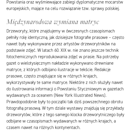
Powstania oraz wyśmiewające zabiegi dyplomatyczne mocarstw
europejskich, mające na celu rozwiązanie tzw. sprawy polskiej.
Międzynarodowa wymiana matryc
Drzeworyty, które znajdujemy w ówczesnych czasopismach
pełniły rolę identyczną, jak dzisiejsze fotografie prasowe – często
nawet były wykonywane przez artystów drzeworytników na
podstawie zdjęć. W latach 60. XIX w. nie znano jeszcze technik
fotochemicznych reprodukowania zdjęć w prasie. Na potrzeby
gazet o wielotysięcznym nakładzie wykonywano drewniane
matryce, z których odbijano ilustracje w tekście. Redakcje
prasowe, często znajdujące się w różnych krajach,
wykorzystywały te same matryce. Niektóre z nich służyły nawet
do ilustrowania informacji o Powstaniu Styczniowym w gazetach
wydawanych za oceanem (
New York Illustrated News)
.
Prawdopodobnie były to początki tak dziś powszechnego obrotu
fotografią prasową. W tym dziale wystawy znajdują się przykłady
drzeworytów, które z tego samego klocka drzeworytniczego były
odbijane w czasopismach wydawanych w różnych krajach, a
czasem nawet na różnych kontynentach.