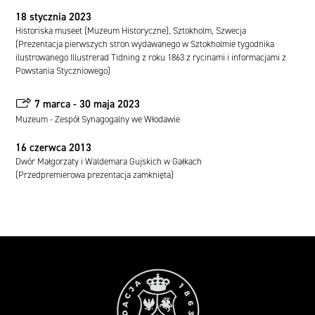
18 stycznia 2023
Historiska museet (Muzeum Historyczne), Sztokholm, Szwecja
(Prezentacja pierwszych stron wydawanego w Sztokholmie tygodnika
ilustrowanego Illustrerad Tidning z roku 1863 z rycinami i informacjami z
Powstania Styczniowego)
0
7 marca - 30 maja 2023
Muzeum - Zespół Synagogalny we Włodawie
16 czerwca 2013
Dwór Małgorzaty i Waldemara Gujskich w Gałkach
(Przedpremierowa prezentacja zamknięta)