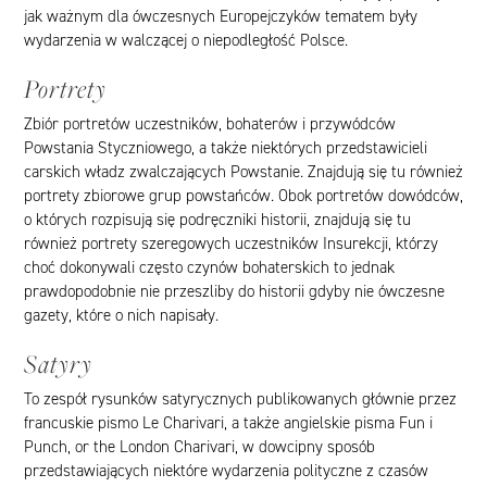
jak ważnym dla ówczesnych Europejczyków tematem były
wydarzenia w walczącej o niepodległość Polsce.
Portrety
Zbiór portretów uczestników, bohaterów i przywódców
Powstania Styczniowego, a także niektórych przedstawicieli
carskich władz zwalczających Powstanie. Znajdują się tu również
portrety zbiorowe grup powstańców. Obok portretów dowódców,
o których rozpisują się podręczniki historii, znajdują się tu
również portrety szeregowych uczestników Insurekcji, którzy
choć dokonywali często czynów bohaterskich to jednak
prawdopodobnie nie przeszliby do historii gdyby nie ówczesne
gazety, które o nich napisały.
Satyry
To zespół rysunków satyrycznych publikowanych głównie przez
francuskie pismo
Le Charivari
, a także angielskie pisma
Fun i
Punch, or the London Charivari
, w dowcipny sposób
przedstawiających niektóre wydarzenia polityczne z czasów