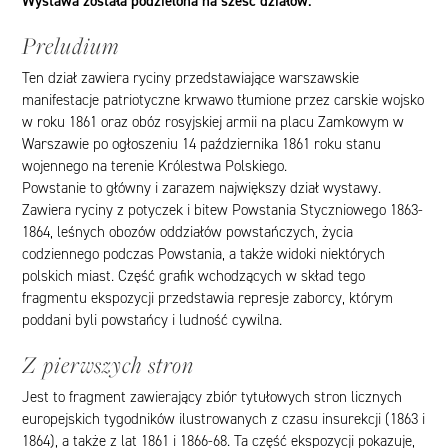
Wystawa została podzielona na sześć działów:
Preludium
Ten dział zawiera ryciny przedstawiające warszawskie
manifestacje patriotyczne krwawo tłumione przez carskie wojsko
w roku 1861 oraz obóz rosyjskiej armii na placu Zamkowym w
Warszawie po ogłoszeniu 14 października 1861 roku stanu
wojennego na terenie Królestwa Polskiego.
Powstanie to główny i zarazem największy dział wystawy.
Zawiera ryciny z potyczek i bitew Powstania Styczniowego 1863-
1864, leśnych obozów oddziałów powstańczych, życia
codziennego podczas Powstania, a także widoki niektórych
polskich miast. Część grafik wchodzących w skład tego
fragmentu ekspozycji przedstawia represje zaborcy, którym
poddani byli powstańcy i ludność cywilna.
Z pierwszych stron
Jest to fragment zawierający zbiór tytułowych stron licznych
europejskich tygodników ilustrowanych z czasu insurekcji (1863 i
1864), a także z lat 1861 i 1866-68. Ta część ekspozycji pokazuje,